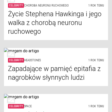
CELEBRITY
CHOROBA NEURONU RUCHOWEGO
1 ROK TEMU
Życie Stephena Hawkinga i jego
walka z chorobą neuronu
ruchowego
CELEBRITY
HEADSTONES
1 ROK TEMU
Zapadające w pamięć epitafia z
nagrobków słynnych ludzi
CELEBRITY
SPACE
1 ROK TEMU