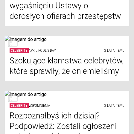
wygaśnięciu Ustawy o
dorosłych ofiarach przestępstw
CELEBRITY
APRIL FOOL'S DAY
2 LATA TEMU
Szokujące kłamstwa celebrytów,
które sprawiły, że oniemieliśmy
CELEBRITY
WSPOMNIENIA
2 LATA TEMU
Rozpoznałbyś ich dzisiaj?
Podpowiedź: Zostali ogłoszeni