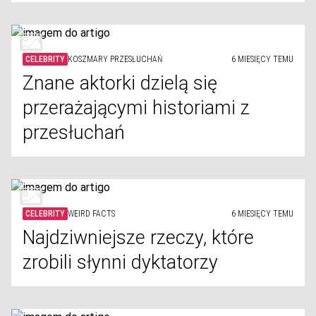
CELEBRITY
KOSZMARY PRZESŁUCHAŃ
6 MIESIĘCY TEMU
Znane aktorki dzielą się
przerażającymi historiami z
przesłuchań
CELEBRITY
WEIRD FACTS
6 MIESIĘCY TEMU
Najdziwniejsze rzeczy, które
zrobili słynni dyktatorzy