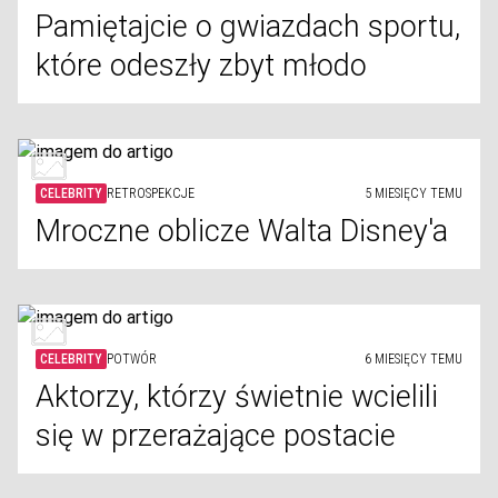
Pamiętajcie o gwiazdach sportu,
które odeszły zbyt młodo
CELEBRITY
RETROSPEKCJE
5 MIESIĘCY TEMU
Mroczne oblicze Walta Disney'a
CELEBRITY
POTWÓR
6 MIESIĘCY TEMU
Aktorzy, którzy świetnie wcielili
się w przerażające postacie