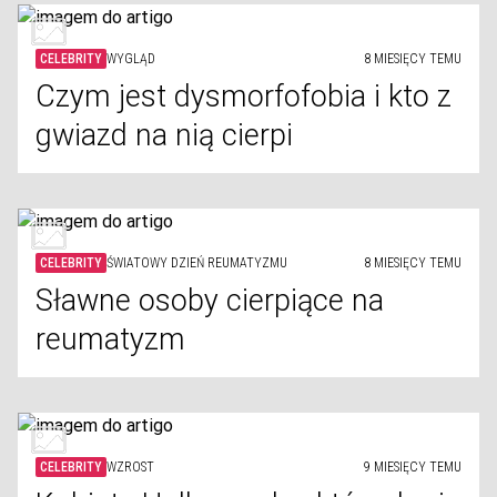
CELEBRITY
WYGLĄD
8 MIESIĘCY TEMU
Czym jest dysmorfofobia i kto z
gwiazd na nią cierpi
CELEBRITY
ŚWIATOWY DZIEŃ REUMATYZMU
8 MIESIĘCY TEMU
Sławne osoby cierpiące na
reumatyzm
CELEBRITY
WZROST
9 MIESIĘCY TEMU