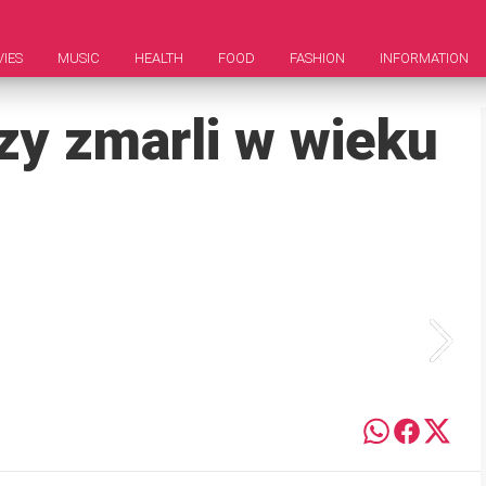
IES
MUSIC
HEALTH
FOOD
FASHION
INFORMATION
rzy zmarli w wieku