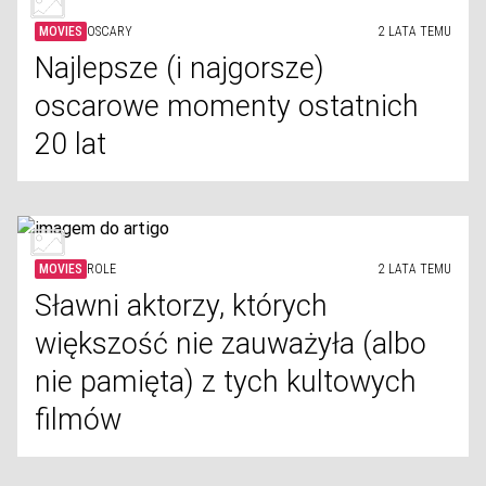
MOVIES
OSCARY
2 LATA TEMU
Najlepsze (i najgorsze)
oscarowe momenty ostatnich
20 lat
MOVIES
ROLE
2 LATA TEMU
Sławni aktorzy, których
większość nie zauważyła (albo
nie pamięta) z tych kultowych
filmów