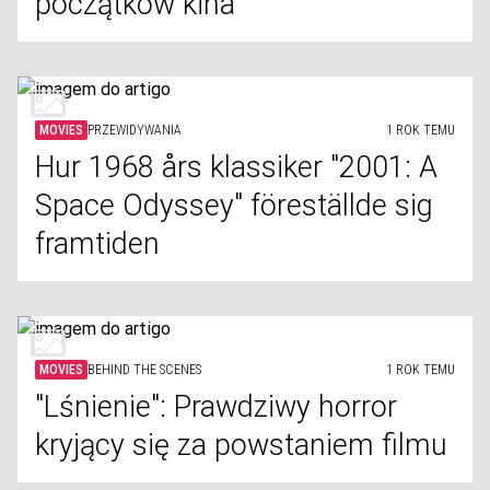
początków kina
MOVIES
PRZEWIDYWANIA
1 ROK TEMU
Hur 1968 års klassiker "2001: A
Space Odyssey" föreställde sig
framtiden
MOVIES
BEHIND THE SCENES
1 ROK TEMU
"Lśnienie": Prawdziwy horror
kryjący się za powstaniem filmu