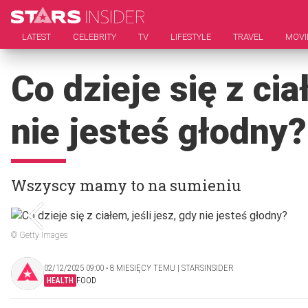
LATEST
CELEBRITY
TV
LIFESTYLE
TRAVEL
MOVI
Co dzieje się z cia
nie jesteś głodny?
Wszyscy mamy to na sumieniu
© Getty Images
02/12/2025 09:00 ‧ 8 MIESIĘCY TEMU | STARSINSIDER
HEALTH
FOOD