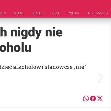
VIES
MUSIC
HEALTH
FOOD
FASHION
INFORMATION
h nigdy nie
koholu
ieć alkoholowi stanowcze „nie”