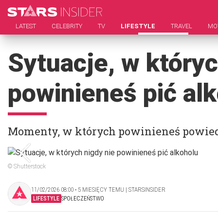
LATEST
CELEBRITY
TV
LIFESTYLE
TRAVEL
MO
Sytuacje, w któryc
powinieneś pić al
Momenty, w których powinieneś powiedz
© Shutterstock
11/02/2026 08:00 ‧ 5 MIESIĘCY TEMU | STARSINSIDER
LIFESTYLE
SPOŁECZEŃSTWO