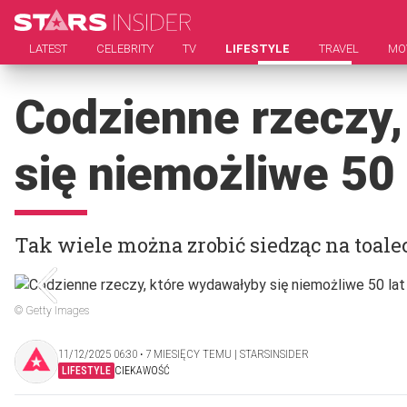
LATEST
CELEBRITY
TV
LIFESTYLE
TRAVEL
MO
Codzienne rzeczy,
się niemożliwe 50
Tak wiele można zrobić siedząc na toalec
© Getty Images
11/12/2025 06:30 ‧ 7 MIESIĘCY TEMU | STARSINSIDER
LIFESTYLE
CIEKAWOŚĆ