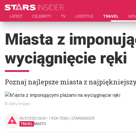
LATEST
CELEBRITY
TV
LIFESTYLE
TRAVEL
MOV
Miasta z imponują
wyciągnięcie ręki
Poznaj najlepsze miasta z najpiękniejs
© Getty Images
09/07/2025 06:00 ‧ 1 ROK TEMU | STARSINSIDER
TRAVEL
MIASTO