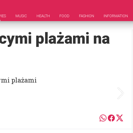
IES
MUSIC
HEALTH
FOOD
FASHION
INFORMATION
cymi plażami na
zymi plażami